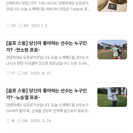
메뉴! 킨시동입니다! 반마리 정도의 장어와 포슬포슬한 계
[아부다비 맛집] OFF THE HOOK 안녕하세요 오프로치
란지단이 올라갑니다. 부자가 같이 장어덮밥을 만드는 모
샷입니다. 오늘 소개해드릴 아부다비 맛집은 Talabat 등
습을 보고 있으면 배가 고파도 마음이 따뜻해지네요. 아버
배달음식으로 인기가 많은 OFF THE HOOK을 소개해 드
님이 직접 구워주신 맛있는..
리겠습니다. 오프 더 훅 / OFF THE HOOK 종류 : 해산물
작성시간
39
89
2021. 1. 3.
영업시간 : 일 월 화 수 목 금 토: 오전 11시 30분 ~ 오후 11
시 30분 메뉴 : 새우, 연어, 홍합, 꽃게 등등 드레스 코드 :
없음 가격 : ★★★☆☆☆ +971 2 644 9494 2 Shei
[골프 스윙] 당신이 좋아하는 선수는 누구인
kh Rashid Bin Saeed St - Al TibbiyaW13-01 - Ab
가? -안소현 프로-
u Dhabi 메뉴판입니다. 단일 메뉴도 있지만 왼쪽과 같이
글 내용
세트메뉴로 해산물과 하나의 소스를 골라서 시킬 수 있습
안녕하세요 오프로치샷입니다. 오늘 소개해드릴 선수는 K
니다. 직접 가서 먹는 경우도 많이 있지만 보통 Talabat
LPGA 핫한 미녀골퍼 안소현 프로님입니다. 신장: 5.48ft
이..
(167cm) 키는 작지 않은 편이며 국내 KLPGA에서 활약
작성시간
17
55
2020. 12. 31.
중인 안소현 선수의 경우 실력을 겸비하면서도 아름다운
외모를 통해서 갤러리들의 많은 주목이 이어져 오고 있습
니다. 안소현 프로님의 어드레스 자세가 너무 좋아 보이네
[골프 스윙] 당신이 좋아하는 선수는 누구인
요. 다운스윙을 하면서 특유의 클럽을 끌고 내려오는 모습
가? -노승열 프로-
을 볼 수 있는데 본인만의 스타일이라고 생각합니다. 큰 체
글 내용
구가 아닌 만큼 강한 스윙보다는 부드럽게 정확한 임팩트
안녕하세요 오프로치샷입니다. 오늘 소개해드릴 선수는 P
를 하는 모습을 볼 수 있으며 하루빨리 KLPGA에서 더 좋
GA에서 활약 후, 군대를 건강히 전역해 앞으로의 횡보가
은 모습을 볼 수 있었으면 합니다. Fighting! 지금부터 안
기대되는 노승열 프로님입니다. 신장: 6ft (183cm) 한국
작성시간
18
58
2020. 12. 26.
소현 프로님의 스윙을 보며 신체 조건이 비슷하신 분들은
선수 중 가장 파워풀한 스윙을 보여주는 선수하면 단연 노
집중! ! 드라이버 스윙..
승열 프로님이라고 생각합니다. 큰 키에서 나오는 파워풀