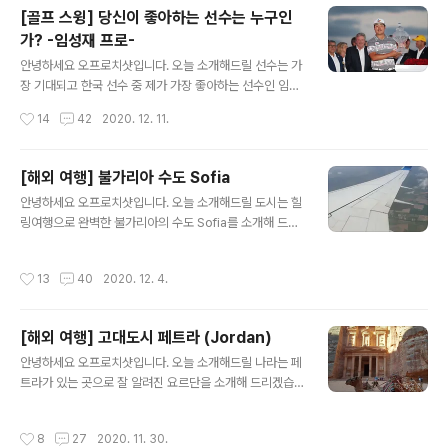
한 스윙은 PGA에서 장거리 선수들과도 밀리지 않고 좋은
[골프 스윙] 당신이 좋아하는 선수는 누구인
경기력을 보여주었습니다. 한국 선수 중 가장 파워풀한 스
가? -임성재 프로-
윙을 보여주는 선수 어드레스, 백스윙, 다운스윙, 팔로우 또
글 내용
한 교과서에 가까운 폼을 보여주고 있다고 생각합니다. 드
안녕하세요 오프로치샷입니다. 오늘 소개해드릴 선수는 가
라이버 비거리가 300야드가 넘기 때문에 PGA에서도 안
장 기대되고 한국 선수 중 제가 가장 좋아하는 선수인 임성
정적인 플레이를 보여주고 있습니다. 지금부터 노승열 프
재 프로님입니다. 신장: 6ft (183cm) 키는 작지 않은 편이
작성시간
14
42
2020. 12. 11.
로님의 스윙을 보며 신체 조건이 비슷하신 분들은 집중! !
며 임성재 프로님만의 독특한 템포를 가지고 있는 것이 그
드라이버 스윙 - 측면 출처: 노..
의 트레이드 마크입니다. 미국프로골프(PGA) 정규투어 첫
우승 트로피를 들어 올린 임성재 프로입니다. 올해 22살인
[해외 여행] 불가리아 수도 Sofia
어린 나이임에도 불구하고 앞으로의 기대가 크게 됩니다
글 내용
안녕하세요 오프로치샷입니다. 오늘 소개해드릴 도시는 힐
화이팅! 특유의 템포를 가지고 있는 임성재 프로님. 개인적
링여행으로 완벽한 불가리아의 수도 Sofia를 소개해 드리
으로는 본인만의 스타일로 스윙을 하는 선수들을 좋아합니
겠습니다. 릴라산의 세븐 레이크를 보기 위해 떠난 여행! 자
다. 백스윙 템포가 상당히 느린 편이지만 그만큼 정확한 스
연과 좋은 날씨 덕분에 너무나 완벽했습니다. 소피아 공항
윙을 위한 시작이겠죠? 지금부터 임성재 프로님의 스윙을
작성시간
13
40
2020. 12. 4.
에 도착했습니다. 우리나라 인천공항과 김포공항만 보다가
보며 신체 조건이 비슷하신 분들은 집중! ! 드라이버 스윙 -
소피아 공항에 도착하니 많이 작아 보이네요; ;ㅎㅎ 불가리
정면 출처: 임성재프로..
아 동전 레바(LEV)입니다. EU 가입국이면서 자국 통화를
[해외 여행] 고대도시 페트라 (Jordan)
사용하고 있는 나라입니다. 호텔에 지내는 것도 나쁘지 않
글 내용
지만 개인적으로는 에어비엔비를 통해서 여행 비용을 줄여
안녕하세요 오프로치샷입니다. 오늘 소개해드릴 나라는 페
보는 것도 추천드립니다. 외관 건물과 엘리베이터를 보
트라가 있는 곳으로 잘 알려진 요르단을 소개해 드리겠습
고.... 먼가 잘못되어가는 줄 알았으나 역시나 내부는 리모
니다. 페트라와 와디럼을 보기 위해 떠난 여행! 중동 여행에
델링으로 완벽하네요 ㅎㅎ 소피아 스타벅스입니다ㅎ 국내
서 절대 빼먹을 수 없는 요르단! 같은 중동이지만 석유국의
작성시간
8
27
2020. 11. 30.
가격보다는 저렴한 편입니다. Macha의..
사우디, UAE와 많은 차이가 난다는 것을 공항에서부터 느