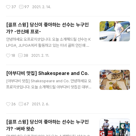
해 보였습니다. 이 정도면 너무 만족스러운 Super ..
카타니아에 있는 해산물 튀김 전문점 Scirocco를 소개해
작성시간
37
97
2021. 2. 14.
드리겠습니다. 스키로코 / Scirocco Sicilian Fish Lab
종류 : 양식 영업시간 : 토 일 월 화 수 목 금 오전 10:30 ~
오후 11:00 메뉴 : 깔라마리 튀김 , 문어 샐러드 등 드레스
[골프 스윙] 당신이 좋아하는 선수는 누구인
코드 : 없음 가격 : ★★☆☆☆☆ +39 095 836 5148
가? -안신애 프로-
Piazza Alonzo di Benedetto, 7, 95121 Catania C
글 내용
T, 이탈리아 시칠리아 여행 중 맥주 안주로 가장 맛있게 먹
안녕하세요 오프로치샷입니다. 오늘 소개해드릴 선수는 K
었던 깔라마리 튀김! 튀김이 너무 바삭하고 간이 되어 있어
LPGA, JLPGA에서 활동하고 있는 미녀 골퍼 안신애 프
서 계속 먹게 됩니다. GOOD 총 평 이탈리아..
로님입니다. 신장: 5.45ft (166cm) 2010년 신인왕을 시
작성시간
18
38
2021. 2. 11.
작으로 부드러운 스윙과 완벽한 몸매로 국내 KLPGA뿐만
아니라 JLPGA에서도 많은 인기를 끌고 있는 프로 골퍼
안신애 프로님입니다. 안신애 프로님을 볼 때면 언제나 안
[아부다비 맛집] Shakespeare and Co.
정적인 자세와 부드러운 스윙이 그녀의 트레이드 마크라고
글 내용
[아부다비 맛집] Shakespeare and Co. 안녕하세요 오
생각합니다. 비거리가 긴 편은 아니지만 부드러운 스윙으
프로치샷입니다. 오늘 소개해드릴 아부다비 맛집은 대부분
로 인한 정확도가 높기 때문에 좋은 성적을 꾸준히 이어오
의 몰에 입점해 있는 패밀리 레스토랑 Shakespeare an
고 있다고 생각합니다. KLPGA, JLPGA에서 더 좋은 모
d Co.를 소개해 드리겠습니다. Shakespeare and Co.
습을 볼 수 있었으면 합니다. Fighting! 지금부터 안신애
작성시간
26
67
2021. 2. 6.
종류 : 양식 영업시간 : 일 월 화 수 목 금: (07:00 ~ 24: 0
프로님의 스윙을 보며 신체 조건이 비슷하신 분들은 집중! !
0) 지점 문의, talabat 배달 가능. 메뉴 : 파스타, 스테이크,
드라이버 스..
연어요리, 디저트 등 드레스 코드 : 없음 가격 : ★★★☆
[골프 스윙] 당신이 좋아하는 선수는 누구인
☆☆ +971 2 639 9626 Central Market, Hamdan
가? -버바 왓슨
Street - Abu Dhabi (WTC) 셰익스피어의 메뉴판입니
글 내용
다. 패밀리 레스토랑에서 먹을 수 있는 대부분의 메뉴가 있