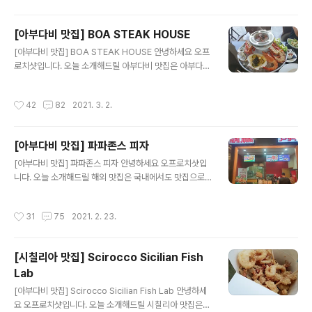
라운딩을 할 수 있었습니다. 아부다비에는 중요한 유러피
언 대회도 열리는좋은 클럽들이 많이 있지만 개인적으로는
[아부다비 맛집] BOA STEAK HOUSE
사디야트 비치 골프 클럽이 가장 아름다운코스라고 느껴졌
글 내용
[아부다비 맛집] BOA STEAK HOUSE 안녕하세요 오프
습니다. Saadiyat Beach Golf Club의 입구와클럽하우
로치샷입니다. 오늘 소개해드릴 아부다비 맛집은 아부다비
스입니다. 아부다비, 두바이의다른 클럽들도 모두 화려하
쿠폰북으로 저렴한 가격에 맛있게 스테이크 코스를 즐길
지만 보디아트의입구는 정말 잘 꾸며져 있었습니다. 다른
수 있는 BOA STEAK HOUSE를 소개해 드리겠습니다.
클럽들과 달리 제일 놀란 점은너무나 자연과 함께 동화되
작성시간
42
82
2021. 3. 2.
BOA STEAK HOUSE 종류 : 양식 영업시간 : 일 월 화 수
어 있었습니다.사슴들과 토끼 등 동물들이 정말 많이 돌아
목 금: (12:30 ~ 01: 00) 메뉴 : 파스타, 스테이크, 연어요
다니고 있었고 너무 보기 좋았습니다..
리, 디저트 등 드레스 코드 : 없음 가격 : ★★★☆☆☆ +
[아부다비 맛집] 파파존스 피자
971 2 641 1500 Sheikh Zayed Bin Sultan St - Zon
글 내용
e 1 Eastern Mangrove - Abu Dhabi 호텔에 연결된
[아부다비 맛집] 파파존스 피자 안녕하세요 오프로치샷입
BOA STEAK HOUSE를방문하였습니다! 날씨가 좋아 주
니다. 오늘 소개해드릴 해외 맛집은 국내에서도 맛집으로
변을걸어다니기에도 좋고 너무 좋았습니다. 강가를 따라서
유명한 파파존스 피자를 소개해 드리겠습니다. Papa Joh
카누,..
n's Pizza 종류 : 양식 영업시간 : 일월화수목금토 (10:00
작성시간
31
75
2021. 2. 23.
~ 23:00) 체인점 문의 메뉴 : 피자, 치킨, 등 가격 : ★★
★☆☆☆ 국내에서도 인기 있는 파파존스입니다. 한국에
서 아직 한 번도 먹어보지 못했는데 해외에서 먼저 먹어보
[시칠리아 맛집] Scirocco Sicilian Fish
네요! MIX BOX도 있고 피자헛보다 훨씬 맛있다고 해서 먹
Lab
어 봤습니다. 메뉴는 Super papa's와 peperoni rolls
글 내용
를 주문하였습니다. 패스트푸드답게 메뉴가 금방 나왔습니
[아부다비 맛집] Scirocco Sicilian Fish Lab 안녕하세
다! 이전에 먹은 피자헛에 비하면 토핑이 훨씬ㅜ 많고 푸짐
요 오프로치샷입니다. 오늘 소개해드릴 시칠리아 맛집은