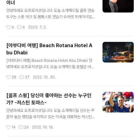
이너
글 내용
안녕하세요 오프로치샷입니다. 오늘 소개해드릴 골프 연습
도구는 스윙 아크 및 몸통스윙 연습기 슈어셋 트레이너입
니다. 골프스윙에 있어 중요한 백스윙부터 스윙플레인, 힌
작성시간
6
6
2023. 7. 2.
지, 코킹 아크 등 몸통 스윙에 필요한 동작들을 쉽게 이해할
수 있도록 도와주어 반복연습을 통해 느끼고 이해할 수 있
도록 개발된 스윙연습도구 입니다. 제 품 설 명 사 용 방 법
[아부다비 여행] Beach Rotana Hotel A
총 평 잘못된 스윙습관은 버리고 슈어셋을 통해서 몸통스
bu Dhabi
윙의 기본자세를 익힐 수 있었습니다. 백스윙 탑에서의 손
글 내용
의 위치가 항상 애매했는데 슈어셋을 통해서 교정할 수 있
[아부다비 여행] Beach Rotana Hotel Abu Dhabi 안
었고 골프에 관심이 많으시다면 쉽게 변할 수 있는 본인의
녕하세요 오프로치샷입니다. 오늘 소개해드릴 호텔은 아부
자세를 체크할 수 있는 좋은 연습도구라고 생각합니다! 감
디에 위치하고 Abu Dhabi mall 옆에 위치한 Beach Rot
작성시간
28
37
2022. 10. 30.
사합니다.
ana Hotel을 소개해 드리겠습니다. +971 2 697 9000
10th St - Al Zahiyah - Abu Dhabi 이곳은 Beach Ro
tana Hotel 로비 쪽 내부에서 찍은 사진입니다. 유명한 펍
[골프 스윙] 당신이 좋아하는 선수는 누구인
인 Brauhaus와 연결되어 있습니다. 킹 침대의 Standard
가? -저스틴 토마스-
Room 내부 컨디션 제가 방문할 당시에는 저렴한 가격으
글 내용
로 예약 했지만 최근에 booking.com 가격을 보고 충격
안녕하세요 오프로치샷입니다. 오늘 소개해드릴 선수는 꾸
을 먹었습니다. 보통 50만원 정도 하더군요 ㅠ ㅠ 아부다
준히 높은 랭킹을 유지하고 있는 미국을 대표하는 저스틴
비 비치와 아부다비몰과 연결되어 있는 호텔이라 인기가
토마스입니다. 신장: 5ft, 10in(177.8cm) 20살에 프로에
작성시간
14
26
2022. 10. 16.
많은 편..
데뷔하여 25살의 나이로 세계1위 자리에 올랐던 재능이
넘친 미국 골퍼입니다. PGA 선수들 중에서는 다소 작은