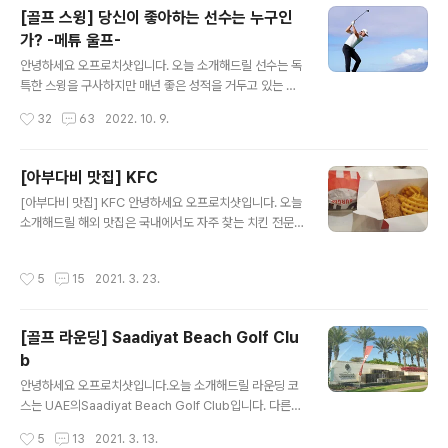
체격이지만 드라이버 평균 비거리는 300야드를 쉽게 넘길
[골프 스윙] 당신이 좋아하는 선수는 누구인
정도로 장타력을 가진 선수입니다. 드라이버 평균 비거리
가? -메튜 울프-
가 300야드가 넘지만 그의 가장 큰 강점은 안정적이고 기
글 내용
복이 적다는 것입니다. 위의 그림에서도 알수 있듯이 안정
안녕하세요 오프로치샷입니다. 오늘 소개해드릴 선수는 독
적인 탑과 인아웃이 심하지 않은 스윙을 구사함으로써 하
특한 스윙을 구사하지만 매년 좋은 성적을 거두고 있는 메
이볼을 자주 구사하는것을 볼 수 있습니다. 개인적으로 템
튜 울프입니다. 신장: 6ft (183cm) 독특한 스윙 리듬과 백
작성시간
32
63
2022. 10. 9.
포와 스윙 모두 매력적입니다. 지금부터 저스틴 토마스의
스윙 전 취하는 모션은 그의 트레이드 마크입니다. 메튜 울
스윙을 보며 신체 조건이 비슷하..
프의 트레이드 마크라고 할 수 있는 백스윙 전의 모션과 독
특한 백스윙 입니다. 프로님들이 항상 말씀하시는 리듬과
[아부다비 맛집] KFC
체중이동을 직접적으로 보여주는 스윙이라고 생각합니다.
글 내용
[아부다비 맛집] KFC 안녕하세요 오프로치샷입니다. 오늘
지금부터 메튜 울프의 스윙을 보며 신체 조건이 비슷하신
소개해드릴 해외 맛집은 국내에서도 자주 찾는 치킨 전문
분들은 집중! ! 출처: 메튜 울프 인스타그램 백스윙 전의 모
패스트푸드 KFC를 소개해 드리겠습니다. KFC 종류 : 패스
션과 가파른 백스윙은 다소 불안해 보일 수 있지만 그의 경
트푸드 영업시간 : 일월화수목금토 (10:00 ~ 24:00) 체인
기력을 보게 되면 정말 일관성 있게 흔들림 없는 샷을 구사
작성시간
5
15
2021. 3. 23.
점 문의 메뉴 : 치킨, 햄버거 등 가격 : ★★☆☆☆☆ 해외
하는 것을 볼 수 있습니다. 끝 없는 노력으로 일관성 있는
에 거주하면서 가장 즐겨 먹고 있는 패스트푸드 KFC입니
템포를 구사하고 있는 그..
다. 평소에는 버켓으로 자주 시켜먹지만 신메뉴가 나와서
[골프 라운딩] Saadiyat Beach Golf Clu
RED HOT 세트를 주문해 보았습니다. 치킨은 평소에 시
b
켜먹는 매콤한 맛이지만 특이하게도 RED HOT은 다른 모
글 내용
양의 감자튀김이 나왔습니다. 햄버거도 세트 메뉴의 이름
안녕하세요 오프로치샷입니다.오늘 소개해드릴 라운딩 코
과 같이 매콤하게 만들려고 노력한 부분이 느껴졌습니다.
스는 UAE의Saadiyat Beach Golf Club입니다. 다른
한국인들에게는 전혀 맵지 않지만 그래도 약간의 매콤함
코스들에 비해 가격이 너무 비싸평소에는 거의 가보지 못
작성시간
5
13
2021. 3. 13.
덕분에 느끼함을 잡아주..
했지만 COVID로인해 사람들이 많이 줄어 저렴한 가격에