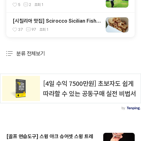
가? -로리 맥길로이-
5
2
조회
1
[시칠리아 맛집] Scirocco Sicilian Fish L
ab
37
97
조회
1
분류 전체보기
주요 글 목록
[골프 연습도구] 스윙 아크 슈어셋 스윙 트레