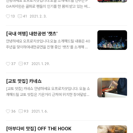
안녕하세요 오프로치샷입니다.오늘 소개해드릴 선수는 P
습니다. 가격대가 많이 비싼 편은 아니며 쿠폰을 활용하..
GA에서왼손 골퍼로 팬들의 인기를 한 몸에 받고 있는 버
바 왓슨입니다. 신장: 6.25ft (190.5cm)KPLGA에서는
작성시간
13
41
2021. 2. 3.
찾아볼 수 없는 왼손잡이 골퍼 버바 왓슨입니다. 대부분의
선수들이 오른손잡이 골퍼임에도 불구하고 필 메킬슨과함
께 여러 번의 메이저 우승을 일궈낸 왼손잡이골퍼의 상징
[국내 여행] 내한공연 '캣츠'
인 버바 왓슨! 큰 키와 함께 강한페이드 스윙을 구사하는 선
글 내용
안녕하세요 오프로치샷입니다.오늘 소개해드릴 내용은 40
수로 유명합니다. 왼손 골퍼의 버바 왓슨은 전형적인 업라
주년을 맞이하여내한공연을 진행 중인 '캣츠'를 소개해 드
이트 한스윙을 보여주며 페이드샷을 구사하는 선수입니다.
리겠습니다.라이온 캉만큼이나 인기가 많으며 각종 상을모
그렇기에 다른 선수들보다 백스윙에서 팔의 위치가 머리
두 수상한 작품이니 만큼 놓치지 마시고추가 내한 앙코르
위에 있으며 팔로우가 다소 부자연스러운 것을 볼 수 있습
작성시간
37
97
2021. 1. 29.
공연을 관람하시기 바랍니다! 1년에 단 한번 열리는 고양이
니다. 그러나 대회를 보면 시원시원한 페이드샷을 구사하
축제를배경으로 그린 '캣츠'20마리가 넘는 개성적인 고양
는버바 왓슨을 응원하는 팬들이 많이 있으며멋..
이들이 각자의매력을 펼치면서 천상으로 향하는 단 한 마
[교토 맛집] 카네쇼
리의고양이로 선택받기를 원합니다. 40주년을 기념하여
글 내용
내한공연을 진행 중인!'캣츠' 놓치면 아까운 기회라고 생각
[교토 맛집] 카네쇼 안녕하세요 오프로치샷입니다. 오늘 소
하여 관람하였고 너무나 좋았습니다. 공연장의 크기는 크
개해드릴 교토 맛집은 기온거리 근처에 위치한 장어덮밥
지 않지만 그만큼연기자들과의 소통을 가까이에서 할 수있
카네쇼를 소개해 드리겠습니다. 카네쇼 / Kanesho 종류 :
어서 좋았습니다. 가격이 저렴한 편은아니지만 기왕 보는
일식 영업시간 : 금 토 월 화 수: 오전 11시 30분 ~ 오후 14
작성시간
36
93
2021. 1. 6.
김에 좋은 자리에서관림 하는 것을 추천드립니다!! 공..
시 00분 오후 17시 30분 ~ 21시 30분 메뉴 : 장어덮밥
(킨시동) 드레스 코드 : 없음 가격 : ★★★★☆☆ +81 7
5 532 5830 155 Tokiwacho, Higashiyama Ward,
[아부다비 맛집] OFF THE HOOK
Kyoto, 605-0079, Japan 교토에 가면 꼭 먹어봐야 할
글 내용