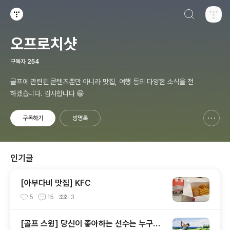
검색하기
티스토리
오프로치샷
구독자
254
골프에 관련된 콘텐츠뿐만 아니라 맛집, 여행 등의 다양한 소식을 전
하겠습니다. 감사합니다 😁
구독하기
방명록
신고하기 레이어
열기
인기글
[아부다비 맛집] KFC
5
15
조회
3
[골프 스윙] 당신이 좋아하는 선수는 누구인