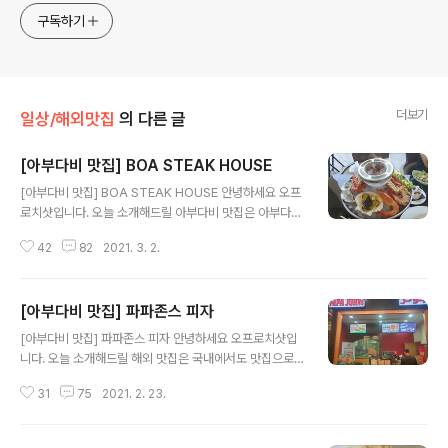
구독하기
더보기
일상/해외맛집
의 다른 글
[아부다비 맛집] BOA STEAK HOUSE
글 내용
[아부다비 맛집] BOA STEAK HOUSE 안녕하세요 오프
로치샷입니다. 오늘 소개해드릴 아부다비 맛집은 아부다비
쿠폰북으로 저렴한 가격에 맛있게 스테이크 코스를 즐길
42
82
2021. 3. 2.
수 있는 BOA STEAK HOUSE를 소개해 드리겠습니다.
BOA STEAK HOUSE 종류 : 양식 영업시간 : 일 월 화 수
목 금: (12:30 ~ 01: 00) 메뉴 : 파스타, 스테이크, 연어요
[아부다비 맛집] 파파존스 피자
리, 디저트 등 드레스 코드 : 없음 가격 : ★★★☆☆☆ +
글 내용
971 2 641 1500 Sheikh Zayed Bin Sultan St - Zon
[아부다비 맛집] 파파존스 피자 안녕하세요 오프로치샷입
e 1 Eastern Mangrove - Abu Dhabi 호텔에 연결된
니다. 오늘 소개해드릴 해외 맛집은 국내에서도 맛집으로
BOA STEAK HOUSE를방문하였습니다! 날씨가 좋아 주
유명한 파파존스 피자를 소개해 드리겠습니다. Papa Joh
변을걸어다니기에도 좋고 너무 좋았습니다. 강가를 따라서
31
75
2021. 2. 23.
n's Pizza 종류 : 양식 영업시간 : 일월화수목금토 (10:00
카누,..
~ 23:00) 체인점 문의 메뉴 : 피자, 치킨, 등 가격 : ★★
★☆☆☆ 국내에서도 인기 있는 파파존스입니다. 한국에