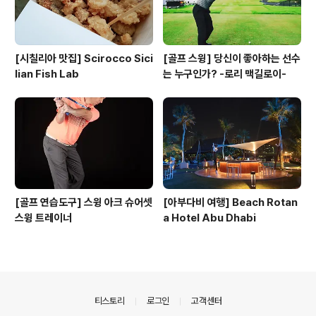
[시칠리아 맛집] Scirocco Sici
[골프 스윙] 당신이 좋아하는 선수
lian Fish Lab
는 누구인가? -로리 맥길로이-
[골프 연습도구] 스윙 아크 슈어셋
[아부다비 여행] Beach Rotan
스윙 트레이너
a Hotel Abu Dhabi
의안내
티스토리
로그인
고객센터