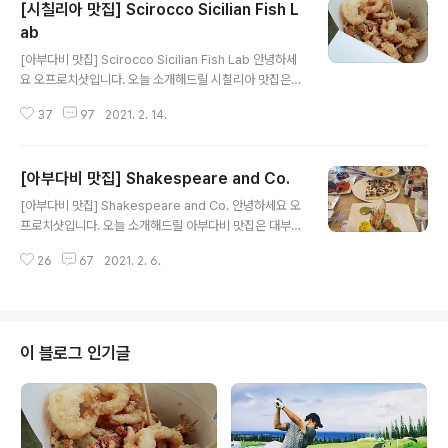
[시칠리아 맛집] Scirocco Sicilian Fish L
서 아직 한 번도 먹어보지 못했는데 해외에서 먼저 먹어보
네요! MIX BOX도 있고 피자헛보다 훨씬 맛있다고 해서 먹
ab
글 내용
어 봤습니다. 메뉴는 Super papa's와 peperoni rolls
[아부다비 맛집] Scirocco Sicilian Fish Lab 안녕하세
를 주문하였습니다. 패스트푸드답게 메뉴가 금방 나왔습니
요 오프로치샷입니다. 오늘 소개해드릴 시칠리아 맛집은
다! 이전에 먹은 피자헛에 비하면 토핑이 훨씬ㅜ 많고 푸짐
카타니아에 있는 해산물 튀김 전문점 Scirocco를 소개해
해 보였습니다. 이 정도면 너무 만족스러운 Super ..
37
97
2021. 2. 14.
드리겠습니다. 스키로코 / Scirocco Sicilian Fish Lab
종류 : 양식 영업시간 : 토 일 월 화 수 목 금 오전 10:30 ~
오후 11:00 메뉴 : 깔라마리 튀김 , 문어 샐러드 등 드레스
[아부다비 맛집] Shakespeare and Co.
코드 : 없음 가격 : ★★☆☆☆☆ +39 095 836 5148
글 내용
Piazza Alonzo di Benedetto, 7, 95121 Catania C
[아부다비 맛집] Shakespeare and Co. 안녕하세요 오
T, 이탈리아 시칠리아 여행 중 맥주 안주로 가장 맛있게 먹
프로치샷입니다. 오늘 소개해드릴 아부다비 맛집은 대부분
었던 깔라마리 튀김! 튀김이 너무 바삭하고 간이 되어 있어
의 몰에 입점해 있는 패밀리 레스토랑 Shakespeare an
서 계속 먹게 됩니다. GOOD 총 평 이탈리아..
26
67
2021. 2. 6.
d Co.를 소개해 드리겠습니다. Shakespeare and Co.
종류 : 양식 영업시간 : 일 월 화 수 목 금: (07:00 ~ 24: 0
0) 지점 문의, talabat 배달 가능. 메뉴 : 파스타, 스테이크,
연어요리, 디저트 등 드레스 코드 : 없음 가격 : ★★★☆
☆☆ +971 2 639 9626 Central Market, Hamdan
이 블로그 인기글
Street - Abu Dhabi (WTC) 셰익스피어의 메뉴판입니
다. 패밀리 레스토랑에서 먹을 수 있는 대부분의 메뉴가 있
습니다. 가격대가 많이 비싼 편은 아니며 쿠폰을 활용하..